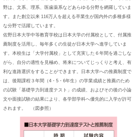
野は、文系、理系、医歯薬系などあらゆる分野を網羅していま
す。また創立以来 116万人を超える卒業生が国内外の多種多様
な分野で活躍しています。
佐野日本大学中等教育学校は日本大学の付属校として、付属推
薦制度を活用し、毎年多くの生徒が日本大学へ進学していま
す。本校生は「大学付属校」として充実した６年間を過ごしな
がら、自分の適性を見極め、将来についてじっくりと考え、有
利な進路選択をすることができます。日本大学への推薦制度で
は、後期課程３年間（4・5・6年生）の学業成績と推薦のため
の試験「基礎学力到達度テスト」の成績、およびその後の小論
文や面接試験の結果により、各学部学科へ優先的に入学が許可
されます。 （図参照）