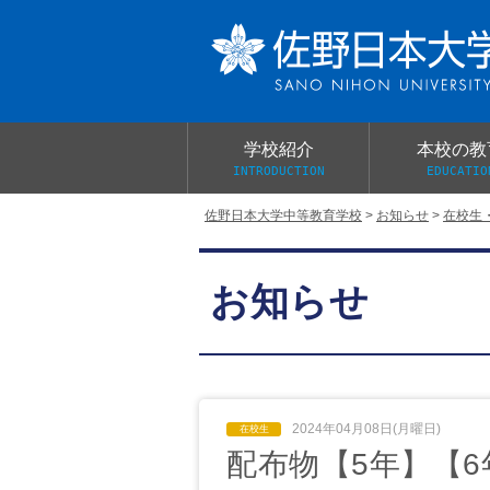
学校紹介
本校の教
INTRODUCTION
EDUCATIO
佐野日本大学中等教育学校
>
お知らせ
>
在校生
校長あいさつ
教育目標と教育活動
学校行事
大学合格実績
入学試験概要
校長室だより
お知らせ
学校案内パンフレット
総合的探究（学習）の時間
制服紹介
桜美会
2024年04月08日(月曜日)
配布物【5年】【6