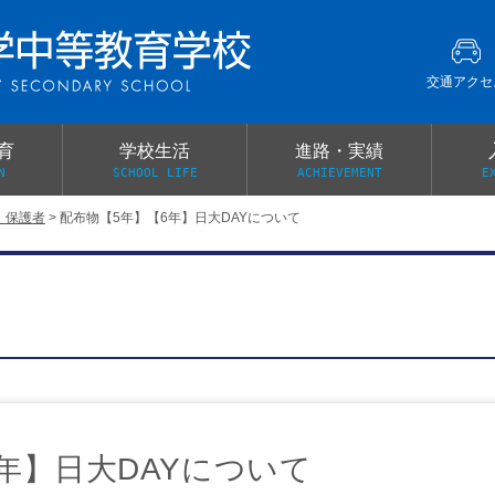
交通アクセ
育
学校生活
進路・実績
N
SCHOOL LIFE
ACHIEVEMENT
E
・保護者
>
配布物【5年】【6年】日大DAYについて
建学の精神
グローバル教育・英語教育
部活動
本校がもつ2つのメリット
オープンキャンパス
PTA
スクールミッション
各教科の教育内容紹介
施設紹介
卒業生の声
イベント案内
保健関係連絡（提出書類
メディア掲載・学校紹介動画
いじめ防止基本方針
スクールバス
宿泊行事の際の事前健康調査
広報わかざくら
新年度 学校提出書類
年】日大DAYについて