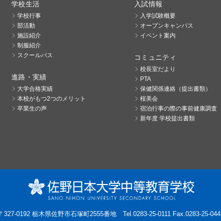
学校生活
入試情報
学校行事
入学試験概要
部活動
オープンキャンパス
施設紹介
イベント案内
制服紹介
スクールバス
コミュニティ
校長室だより
進路・実績
PTA
大学合格実績
保健関係連絡（提出書類）
本校がもつ2つのメリット
桜美会
卒業生の声
宿泊行事の際の事前健康調査
新年度 学校提出書類
〒327-0192 栃木県佐野市石塚町2555番地
Tel.0283-25-0111 Fax.0283-25-044