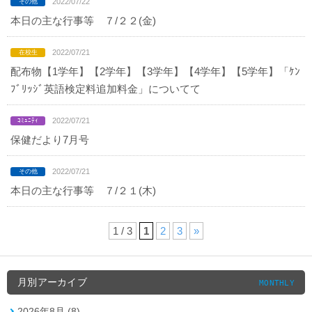
2022/07/22
本日の主な行事等 ７/２２(金)
2022/07/21
配布物【1学年】【2学年】【3学年】【4学年】【5学年】「ｹﾝ
ﾌﾞﾘｯｼﾞ英語検定料追加料金」についてて
2022/07/21
保健だより7月号
2022/07/21
本日の主な行事等 ７/２１(木)
1 / 3
1
2
3
»
月別アーカイブ
MONTHLY
2026年8月 (8)