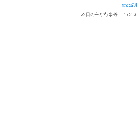
次の記事
本日の主な行事等 ４/２３(