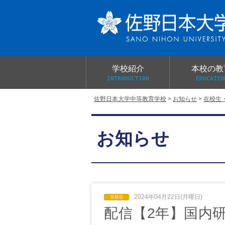
学校紹介
本校の教
INTRODUCTION
EDUCATIO
佐野日本大学中等教育学校
>
お知らせ
>
在校生
校長あいさつ
教育目標と教育活動
学校行事
大学合格実績
入学試験概要
校長室だより
お知らせ
学校案内パンフレット
総合的探究（学習）の時間
制服紹介
桜美会
2024年04月22日(月曜日)
配信【2年】国内