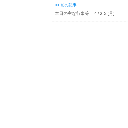
<< 前の記事
本日の主な行事等 ４/２２(月)