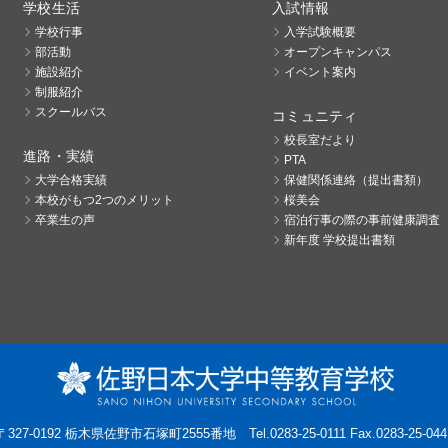
学校生活
入試情報
学校行事
入学試験概要
部活動
オープンキャンパス
施設紹介
イベント案内
制服紹介
スクールバス
コミュニティ
校長室だより
進路・実績
PTA
大学合格実績
保健関係連絡（提出書類）
本校がもつ2つのメリット
桜美会
卒業生の声
宿泊行事の際の事前健康調査
新年度 学校提出書類
〒327-0192 栃木県佐野市石塚町2555番地
Tel.0283-25-0111 Fax.0283-25-044