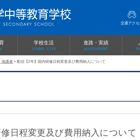
交通アクセ
育
学校生活
進路・実績
N
SCHOOL LIFE
ACHIEVEMENT
E
・保護者
>
配信【2年】国内研修日程変更及び費用納入について
建学の精神
グローバル教育・英語教育
部活動
本校がもつ2つのメリット
オープンキャンパス
PTA
スクールミッション
各教科の教育内容紹介
施設紹介
卒業生の声
イベント案内
保健関係連絡（提出書類
メディア掲載・学校紹介動画
いじめ防止基本方針
スクールバス
宿泊行事の際の事前健康調査
広報わかざくら
新年度 学校提出書類
研修日程変更及び費用納入について