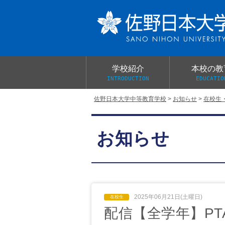
学校紹介
本校の教
INTRODUCTION
EDUCATIO
佐野日本大学中等教育学校
>
お知らせ
>
在校生
校長あいさつ
教育目標と教育活動
学校行事
大学合格実績
入学試験概要
校長室だより
お知らせ
学校案内パンフレット
総合的探究（学習）の時間
制服紹介
桜美会
2025年06月21日(土曜日)
配信【全学年】P