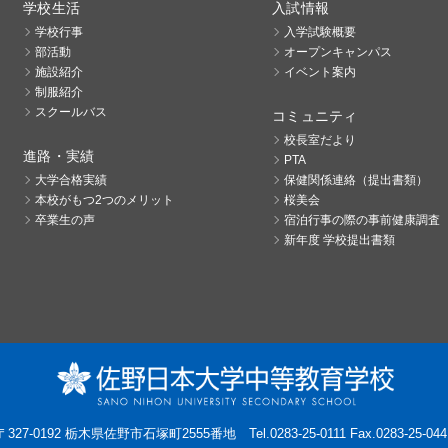
学校生活
入試情報
学校行事
入学試験概要
部活動
オープンキャンパス
施設紹介
イベント案内
制服紹介
スクールバス
コミュニティ
校長室だより
進路・実績
PTA
大学合格実績
保健関係連絡（提出書類）
本校がもつ2つのメリット
桜美会
卒業生の声
宿泊行事の際の事前健康調査
新年度 学校提出書類
〒327-0192 栃木県佐野市石塚町2555番地
Tel.0283-25-0111 Fax.0283-25-044