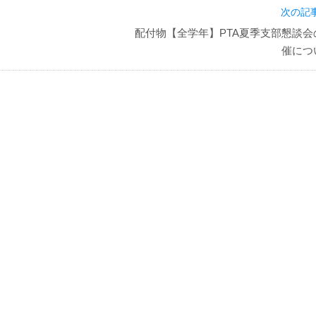
次の記事
配付物【全学年】PTA夏季支部懇談会
催につ