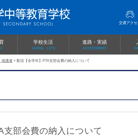
交通アクセ
育
学校生活
進路・実績
N
SCHOOL LIFE
ACHIEVEMENT
E
・保護者
>
配信【全学年】PTA支部会費の納入について
建学の精神
グローバル教育・英語教育
部活動
本校がもつ2つのメリット
オープンキャンパス
PTA
スクールミッション
各教科の教育内容紹介
施設紹介
卒業生の声
イベント案内
保健関係連絡（提出書類
メディア掲載・学校紹介動画
いじめ防止基本方針
スクールバス
宿泊行事の際の事前健康調査
広報わかざくら
新年度 学校提出書類
TA支部会費の納入について