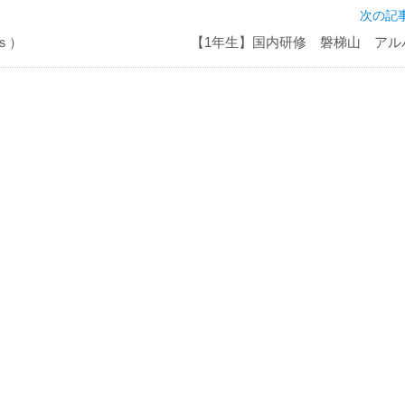
次の記事
ｓ）
【1年生】国内研修 磐梯山 アル