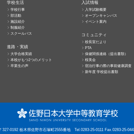
学校生活
入試情報
学校行事
入学試験概要
部活動
オープンキャンパス
施設紹介
イベント案内
制服紹介
スクールバス
コミュニティ
校長室だより
進路・実績
PTA
大学合格実績
保健関係連絡（提出書類）
本校がもつ2つのメリット
桜美会
卒業生の声
宿泊行事の際の事前健康調査
新年度 学校提出書類
〒327-0192 栃木県佐野市石塚町2555番地
Tel.0283-25-0111 Fax.0283-25-044