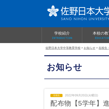
学校紹介
本校の教
INTRODUCTION
EDUCATIO
佐野日本大学中等教育学校
>
お知らせ
>
在校生
校長あいさつ
教育目標と教育活動
学校行事
大学合格実績
入学試験概要
校長室だより
お知らせ
学校案内パンフレット
総合的探究（学習）の時間
制服紹介
桜美会
2022年09月20日(火曜日)
配布物【5学年】