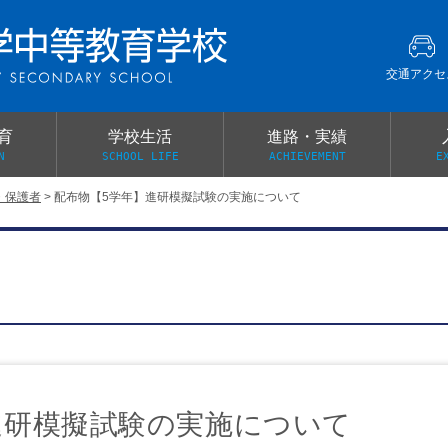
交通アクセ
育
学校生活
進路・実績
N
SCHOOL LIFE
ACHIEVEMENT
E
・保護者
>
配布物【5学年】進研模擬試験の実施について
建学の精神
グローバル教育・英語教育
部活動
本校がもつ2つのメリット
オープンキャンパス
PTA
スクールミッション
各教科の教育内容紹介
施設紹介
卒業生の声
イベント案内
保健関係連絡（提出書類
メディア掲載・学校紹介動画
いじめ防止基本方針
スクールバス
宿泊行事の際の事前健康調査
広報わかざくら
新年度 学校提出書類
進研模擬試験の実施について