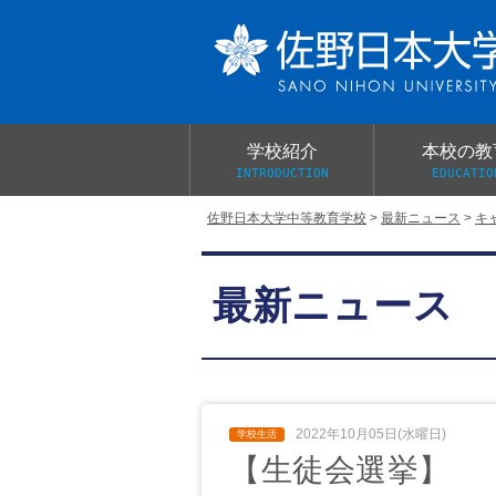
学校紹介
本校の教
INTRODUCTION
EDUCATIO
佐野日本大学中等教育学校
>
最新ニュース
>
キ
校長あいさつ
教育目標と教育活動
学校行事
大学合格実績
入学試験概要
校長室だより
最新ニュース
学校案内パンフレット
総合的探究（学習）の時間
制服紹介
桜美会
2022年10月05日(水曜日)
【生徒会選挙】