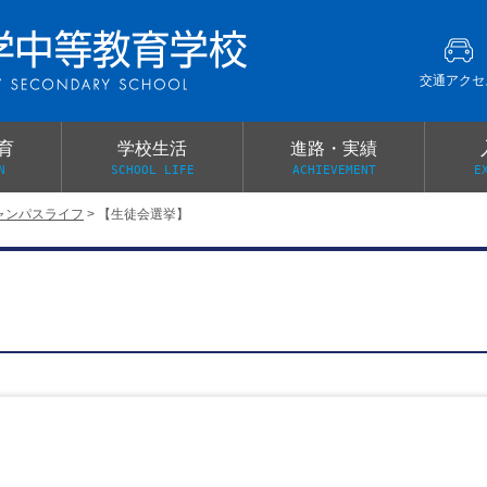
交通アクセ
育
学校生活
進路・実績
N
SCHOOL LIFE
ACHIEVEMENT
E
ャンパスライフ
>
【生徒会選挙】
建学の精神
グローバル教育・英語教育
部活動
本校がもつ2つのメリット
オープンキャンパス
PTA
スクールミッション
各教科の教育内容紹介
施設紹介
卒業生の声
イベント案内
保健関係連絡（提出書類
メディア掲載・学校紹介動画
いじめ防止基本方針
スクールバス
宿泊行事の際の事前健康調査
広報わかざくら
新年度 学校提出書類