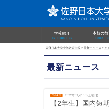
学校紹介
本校の教
INTRODUCTION
EDUCATIO
佐野日本大学中等教育学校
>
最新ニュース
>
キ
校長あいさつ
教育目標と教育活動
学校行事
大学合格実績
入学試験概要
校長室だより
最新ニュース
学校案内パンフレット
総合的探究（学習）の時間
制服紹介
桜美会
2022年09月10日(土曜日)
【2年生】国内短