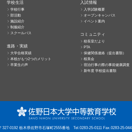
学校生活
入試情報
学校行事
入学試験概要
部活動
オープンキャンパス
施設紹介
イベント案内
制服紹介
スクールバス
コミュニティ
校長室だより
進路・実績
PTA
大学合格実績
保健関係連絡（提出書類）
本校がもつ2つのメリット
桜美会
卒業生の声
宿泊行事の際の事前健康調査
新年度 学校提出書類
〒327-0192 栃木県佐野市石塚町2555番地
Tel.0283-25-0111 Fax.0283-25-044