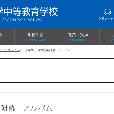
交通アクセ
育
学校生活
進路・実績
N
SCHOOL LIFE
ACHIEVEMENT
E
ャンパスライフ
>
【2年生】国内短期研修 アルバム
建学の精神
グローバル教育・英語教育
部活動
本校がもつ2つのメリット
オープンキャンパス
PTA
スクールミッション
各教科の教育内容紹介
施設紹介
卒業生の声
イベント案内
保健関係連絡（提出書類
メディア掲載・学校紹介動画
いじめ防止基本方針
スクールバス
宿泊行事の際の事前健康調査
広報わかざくら
新年度 学校提出書類
期研修 アルバム