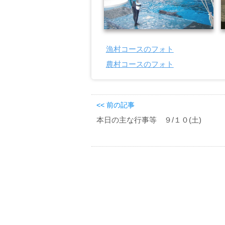
漁村コースのフォト
農村コースのフォト
<< 前の記事
本日の主な行事等 ９/１０(土)