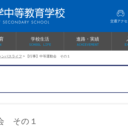
交通アクセ
育
学校生活
進路・実績
N
SCHOOL LIFE
ACHIEVEMENT
E
ャンパスライフ
>
【行事】中等運動会 その１
建学の精神
グローバル教育・英語教育
部活動
本校がもつ2つのメリット
オープンキャンパス
PTA
スクールミッション
各教科の教育内容紹介
施設紹介
卒業生の声
イベント案内
保健関係連絡（提出書類
メディア掲載・学校紹介動画
いじめ防止基本方針
スクールバス
宿泊行事の際の事前健康調査
広報わかざくら
新年度 学校提出書類
会 その１