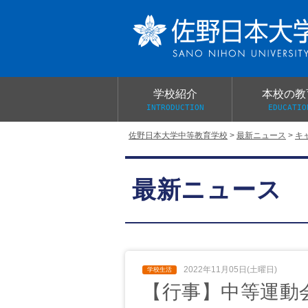
学校紹介
本校の教
INTRODUCTION
EDUCATIO
佐野日本大学中等教育学校
>
最新ニュース
>
キ
校長あいさつ
教育目標と教育活動
学校行事
大学合格実績
入学試験概要
校長室だより
最新ニュース
学校案内パンフレット
総合的探究（学習）の時間
制服紹介
桜美会
2022年11月05日(土曜日)
【行事】中等運動