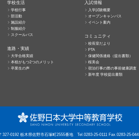
学校生活
入試情報
学校行事
入学試験概要
部活動
オープンキャンパス
施設紹介
イベント案内
制服紹介
スクールバス
コミュニティ
校長室だより
進路・実績
PTA
大学合格実績
保健関係連絡（提出書類）
本校がもつ2つのメリット
桜美会
卒業生の声
宿泊行事の際の事前健康調査
新年度 学校提出書類
〒327-0192 栃木県佐野市石塚町2555番地
Tel.0283-25-0111 Fax.0283-25-044