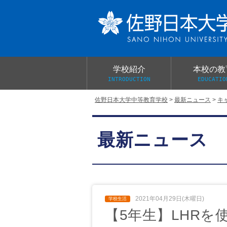
学校紹介
本校の教
INTRODUCTION
EDUCATIO
佐野日本大学中等教育学校
>
最新ニュース
>
キ
校長あいさつ
教育目標と教育活動
学校行事
大学合格実績
入学試験概要
校長室だより
最新ニュース
学校案内パンフレット
総合的探究（学習）の時間
制服紹介
桜美会
2021年04月29日(木曜日)
【5年生】LHR