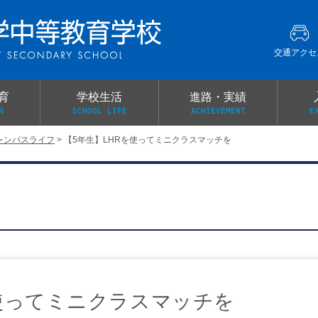
交通アクセ
育
学校生活
進路・実績
N
SCHOOL LIFE
ACHIEVEMENT
E
ャンパスライフ
>
【5年生】LHRを使ってミニクラスマッチを
建学の精神
グローバル教育・英語教育
部活動
本校がもつ2つのメリット
オープンキャンパス
PTA
スクールミッション
各教科の教育内容紹介
施設紹介
卒業生の声
イベント案内
保健関係連絡（提出書類
メディア掲載・学校紹介動画
いじめ防止基本方針
スクールバス
宿泊行事の際の事前健康調査
広報わかざくら
新年度 学校提出書類
を使ってミニクラスマッチを