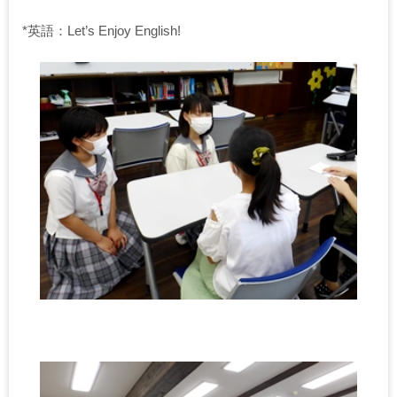
*英語：Let’s Enjoy English!