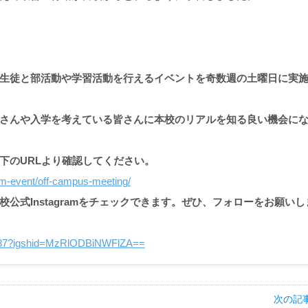
生徒と部活動や学習活動を行えるイベントを奇数週の土曜日に実
さんや入学を考えている皆さんに本校のリアルを知る良い機会に
下のURLより確認してください。
am-event/off-campus-meeting/
公式Instagramをチェックできます。ぜひ、フォローをお願いし
.3987?igshid=MzRlODBiNWFlZA==
次の記事