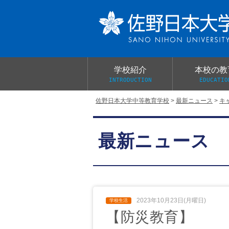
学校紹介
本校の教
INTRODUCTION
EDUCATIO
佐野日本大学中等教育学校
>
最新ニュース
>
キ
校長あいさつ
教育目標と教育活動
学校行事
大学合格実績
入学試験概要
校長室だより
最新ニュース
学校案内パンフレット
総合的探究（学習）の時間
制服紹介
桜美会
2023年10月23日(月曜日)
【防災教育】