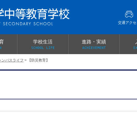
交通アクセ
育
学校生活
進路・実績
N
SCHOOL LIFE
ACHIEVEMENT
E
ャンパスライフ
>
【防災教育】
建学の精神
グローバル教育・英語教育
部活動
本校がもつ2つのメリット
オープンキャンパス
PTA
スクールミッション
各教科の教育内容紹介
施設紹介
卒業生の声
イベント案内
保健関係連絡（提出書類
メディア掲載・学校紹介動画
いじめ防止基本方針
スクールバス
宿泊行事の際の事前健康調査
広報わかざくら
新年度 学校提出書類