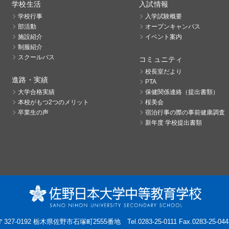
学校生活
入試情報
学校行事
入学試験概要
部活動
オープンキャンパス
施設紹介
イベント案内
制服紹介
スクールバス
コミュニティ
校長室だより
進路・実績
PTA
大学合格実績
保健関係連絡（提出書類）
本校がもつ2つのメリット
桜美会
卒業生の声
宿泊行事の際の事前健康調査
新年度 学校提出書類
〒327-0192 栃木県佐野市石塚町2555番地
Tel.0283-25-0111 Fax.0283-25-044