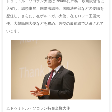
ドゥミトル・ソコラン大使は1994年に外務・欧州統合省に
入省し、総領事局、国際法総務、国際法務部などの要職を
歴任し、さらに、在ポルトガル大使、在モロッコ王国大
使、大韓民国大使などを務め、外交の最前線で活躍されて
います。
△ドゥミトル・ソコラン特命全権大使