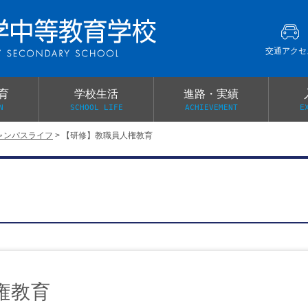
交通アクセ
育
学校生活
進路・実績
N
SCHOOL LIFE
ACHIEVEMENT
E
ャンパスライフ
>
【研修】教職員人権教育
建学の精神
グローバル教育・英語教育
部活動
本校がもつ2つのメリット
オープンキャンパス
PTA
スクールミッション
各教科の教育内容紹介
施設紹介
卒業生の声
イベント案内
保健関係連絡（提出書類
メディア掲載・学校紹介動画
いじめ防止基本方針
スクールバス
宿泊行事の際の事前健康調査
広報わかざくら
新年度 学校提出書類
権教育