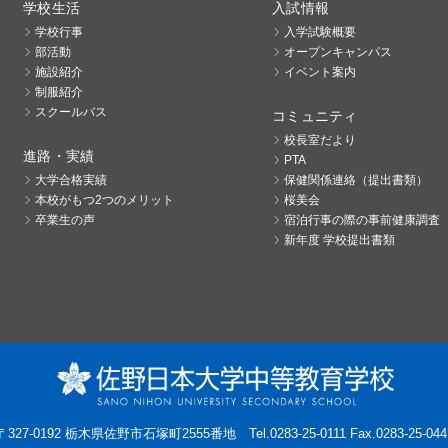
学校生活
入試情報
学校行事
入学試験概要
部活動
オープンキャンパス
施設紹介
イベント案内
制服紹介
スクールバス
コミュニティ
校長室だより
進路・実績
PTA
大学合格実績
保健関係連絡（提出書類）
本校がもつ2つのメリット
桜美会
卒業生の声
宿泊行事の際の事前健康調査
新年度 学校提出書類
〒327-0192 栃木県佐野市石塚町2555番地
Tel.0283-25-0111 Fax.0283-25-044