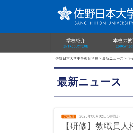
学校紹介
本校の教
INTRODUCTION
EDUCATIO
佐野日本大学中等教育学校
>
最新ニュース
>
キ
校長あいさつ
教育目標と教育活動
学校行事
大学合格実績
入学試験概要
校長室だより
最新ニュース
学校案内パンフレット
総合的探究（学習）の時間
制服紹介
桜美会
2025年06月02日(月曜日)
【研修】教職員人