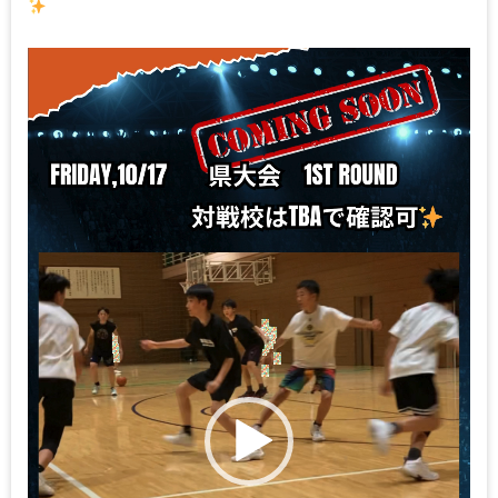
動
画
プ
レ
ー
ヤ
ー