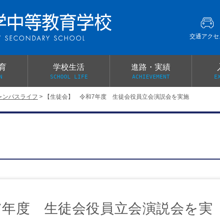
交通アクセ
育
学校生活
進路・実績
N
SCHOOL LIFE
ACHIEVEMENT
E
ャンパスライフ
>
【生徒会】 令和7年度 生徒会役員立会演説会を実施
建学の精神
グローバル教育・英語教育
部活動
本校がもつ2つのメリット
オープンキャンパス
PTA
スクールミッション
各教科の教育内容紹介
施設紹介
卒業生の声
イベント案内
保健関係連絡（提出書類
メディア掲載・学校紹介動画
いじめ防止基本方針
スクールバス
宿泊行事の際の事前健康調査
広報わかざくら
新年度 学校提出書類
7年度 生徒会役員立会演説会を実