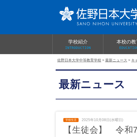
学校紹介
本校の教
INTRODUCTION
EDUCATIO
佐野日本大学中等教育学校
>
最新ニュース
>
キ
校長あいさつ
教育目標と教育活動
学校行事
大学合格実績
入学試験概要
校長室だより
最新ニュース
学校案内パンフレット
総合的探究（学習）の時間
制服紹介
桜美会
2025年10月08日(水曜日)
【生徒会】 令和