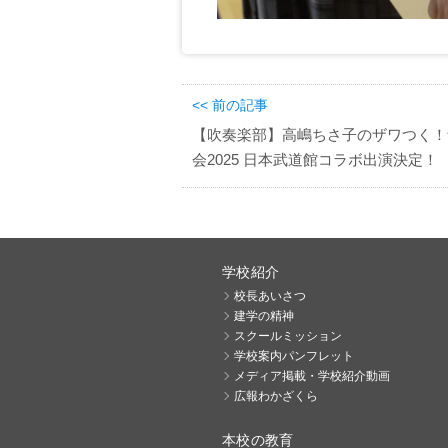
<< 前の記事
【吹奏楽部】高嶋ちさ子のザワつく！
会2025 日本武道館コラボ出演決定！
学校紹介
校長あいさつ
建学の精神
スクールミッション
学校案内パンフレット
メディア掲載・学校紹介動画
広報わかざくら
本校の教育