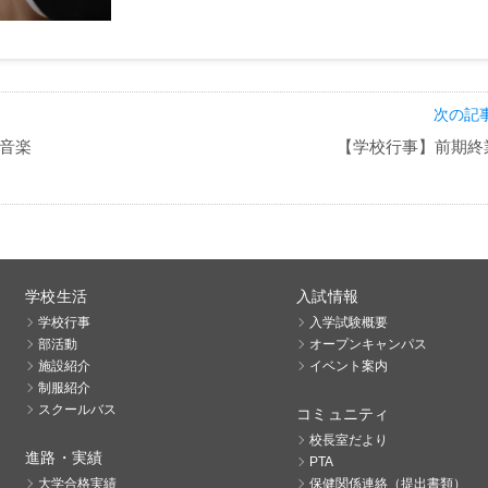
次の記事
音楽
【学校行事】前期終
学校生活
入試情報
学校行事
入学試験概要
部活動
オープンキャンパス
施設紹介
イベント案内
制服紹介
スクールバス
コミュニティ
校長室だより
進路・実績
PTA
大学合格実績
保健関係連絡（提出書類）