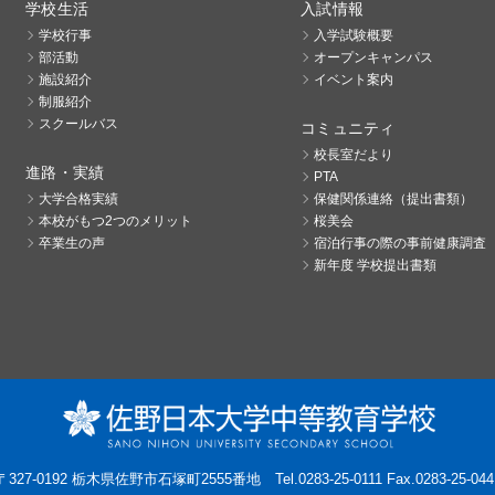
学校生活
入試情報
学校行事
入学試験概要
部活動
オープンキャンパス
施設紹介
イベント案内
制服紹介
スクールバス
コミュニティ
校長室だより
進路・実績
PTA
大学合格実績
保健関係連絡（提出書類）
本校がもつ2つのメリット
桜美会
卒業生の声
宿泊行事の際の事前健康調査
新年度 学校提出書類
〒327-0192 栃木県佐野市石塚町2555番地
Tel.0283-25-0111 Fax.0283-25-044