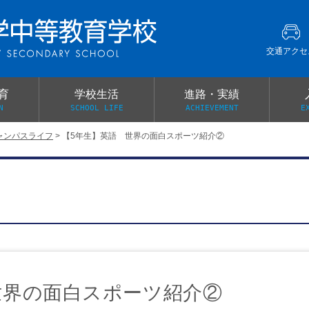
交通アクセ
育
学校生活
進路・実績
N
SCHOOL LIFE
ACHIEVEMENT
E
ャンパスライフ
>
【5年生】英語 世界の面白スポーツ紹介②
建学の精神
グローバル教育・英語教育
部活動
本校がもつ2つのメリット
オープンキャンパス
PTA
スクールミッション
各教科の教育内容紹介
施設紹介
卒業生の声
イベント案内
保健関係連絡（提出書類
メディア掲載・学校紹介動画
いじめ防止基本方針
スクールバス
宿泊行事の際の事前健康調査
広報わかざくら
新年度 学校提出書類
世界の面白スポーツ紹介②