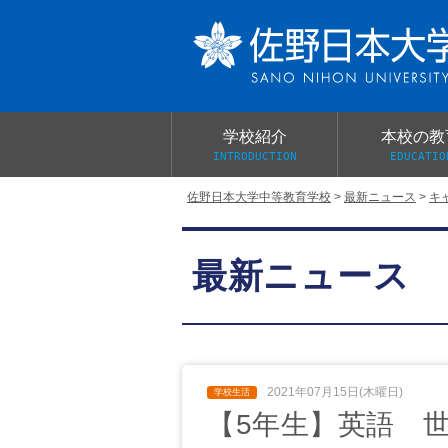
学校紹介
本校の教
INTRODUCTION
EDUCATIO
佐野日本大学中等教育学校
>
最新ニュース
>
キ
校長あいさつ
教育目標と教育活動
学校行事
大学合格実績
入学試験概要
校長室だより
最新ニュース
学校案内パンフレット
総合的探究（学習）の時間
制服紹介
桜美会
2021年07月15日(木曜日)
【5年生】英語 