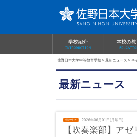
学校紹介
本校の教
INTRODUCTION
EDUCATIO
佐野日本大学中等教育学校
>
最新ニュース
>
キ
校長あいさつ
教育目標と教育活動
学校行事
大学合格実績
入学試験概要
校長室だより
最新ニュース
学校案内パンフレット
総合的探究（学習）の時間
制服紹介
桜美会
2026年06月01日(月曜日)
【吹奏楽部】アゼ