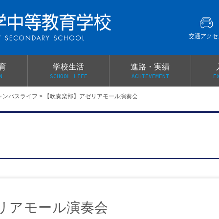
交通アクセ
育
学校生活
進路・実績
N
SCHOOL LIFE
ACHIEVEMENT
E
ャンパスライフ
>
【吹奏楽部】アゼリアモール演奏会
建学の精神
グローバル教育・英語教育
部活動
本校がもつ2つのメリット
オープンキャンパス
PTA
スクールミッション
各教科の教育内容紹介
施設紹介
卒業生の声
イベント案内
保健関係連絡（提出書類
メディア掲載・学校紹介動画
いじめ防止基本方針
スクールバス
宿泊行事の際の事前健康調査
広報わかざくら
新年度 学校提出書類
リアモール演奏会