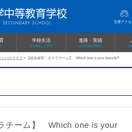
交通アクセ
育
学校生活
進路・実績
N
SCHOOL LIFE
ACHIEVEMENT
E
ャンパスライフ
>
【総合探究・カメラチーム】 Which one is your favorite?
建学の精神
グローバル教育・英語教育
部活動
本校がもつ2つのメリット
オープンキャンパス
PTA
スクールミッション
各教科の教育内容紹介
施設紹介
卒業生の声
イベント案内
保健関係連絡（提出書類
メディア掲載・学校紹介動画
いじめ防止基本方針
スクールバス
宿泊行事の際の事前健康調査
広報わかざくら
新年度 学校提出書類
ム】 Which one is your