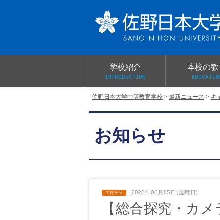
学校紹介
本校の教
INTRODUCTION
EDUCATIO
佐野日本大学中等教育学校
>
最新ニュース
>
キ
校長あいさつ
教育目標と教育活動
学校行事
大学合格実績
入学試験概要
校長室だより
お知らせ
学校案内パンフレット
総合的探究（学習）の時間
制服紹介
桜美会
2026年06月05日(金曜日)
【総合探究・カメラチー