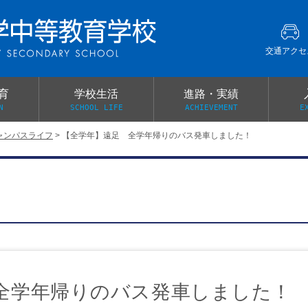
交通アクセ
育
学校生活
進路・実績
N
SCHOOL LIFE
ACHIEVEMENT
E
ャンパスライフ
>
【全学年】遠足 全学年帰りのバス発車しました！
建学の精神
グローバル教育・英語教育
部活動
本校がもつ2つのメリット
オープンキャンパス
PTA
スクールミッション
各教科の教育内容紹介
施設紹介
卒業生の声
イベント案内
保健関係連絡（提出書類
メディア掲載・学校紹介動画
いじめ防止基本方針
スクールバス
宿泊行事の際の事前健康調査
広報わかざくら
新年度 学校提出書類
全学年帰りのバス発車しました！