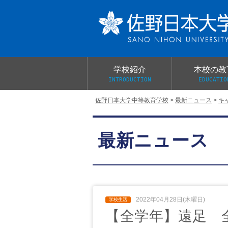
学校紹介
本校の教
INTRODUCTION
EDUCATIO
佐野日本大学中等教育学校
>
最新ニュース
>
キ
校長あいさつ
教育目標と教育活動
学校行事
大学合格実績
入学試験概要
校長室だより
最新ニュース
学校案内パンフレット
総合的探究（学習）の時間
制服紹介
桜美会
2022年04月28日(木曜日)
【全学年】遠足 