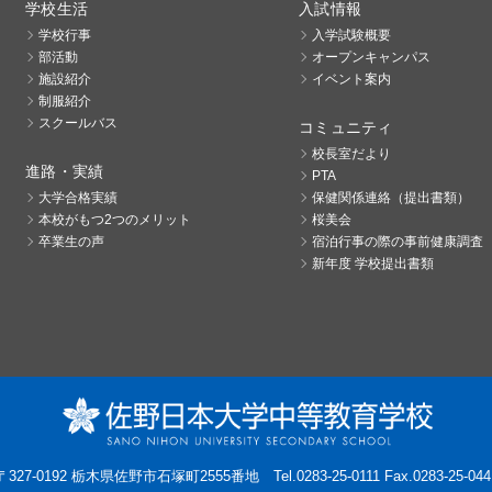
学校生活
入試情報
学校行事
入学試験概要
部活動
オープンキャンパス
施設紹介
イベント案内
制服紹介
スクールバス
コミュニティ
校長室だより
進路・実績
PTA
大学合格実績
保健関係連絡（提出書類）
本校がもつ2つのメリット
桜美会
卒業生の声
宿泊行事の際の事前健康調査
新年度 学校提出書類
〒327-0192 栃木県佐野市石塚町2555番地
Tel.0283-25-0111 Fax.0283-25-044