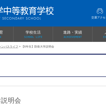
交通アクセ
育
学校生活
進路・実績
N
SCHOOL LIFE
ACHIEVEMENT
E
ャンパスライフ
>
【6年生】防衛大学説明会
建学の精神
グローバル教育・英語教育
部活動
本校がもつ2つのメリット
オープンキャンパス
PTA
スクールミッション
各教科の教育内容紹介
施設紹介
卒業生の声
イベント案内
保健関係連絡（提出書類
メディア掲載・学校紹介動画
いじめ防止基本方針
スクールバス
宿泊行事の際の事前健康調査
広報わかざくら
新年度 学校提出書類
学説明会