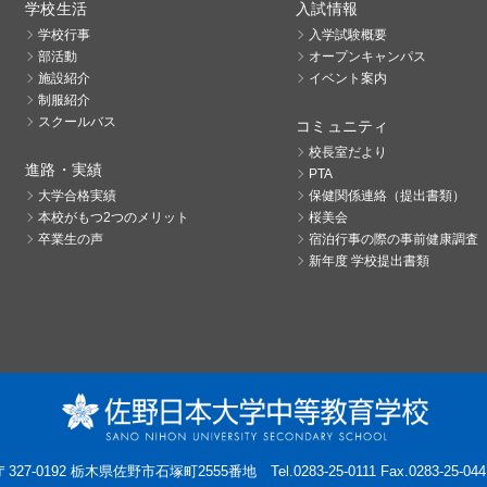
学校生活
入試情報
学校行事
入学試験概要
部活動
オープンキャンパス
施設紹介
イベント案内
制服紹介
スクールバス
コミュニティ
校長室だより
進路・実績
PTA
大学合格実績
保健関係連絡（提出書類）
本校がもつ2つのメリット
桜美会
卒業生の声
宿泊行事の際の事前健康調査
新年度 学校提出書類
〒327-0192 栃木県佐野市石塚町2555番地
Tel.0283-25-0111 Fax.0283-25-044