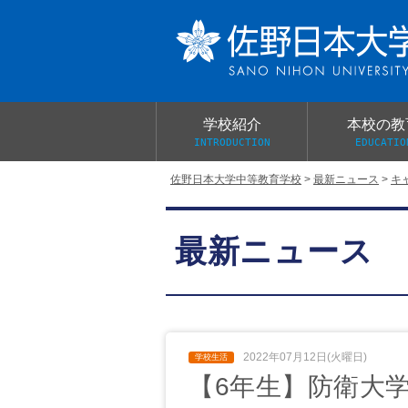
学校紹介
本校の教
INTRODUCTION
EDUCATIO
佐野日本大学中等教育学校
>
最新ニュース
>
キ
校長あいさつ
教育目標と教育活動
学校行事
大学合格実績
入学試験概要
校長室だより
最新ニュース
学校案内パンフレット
総合的探究（学習）の時間
制服紹介
桜美会
2022年07月12日(火曜日)
【6年生】防衛大