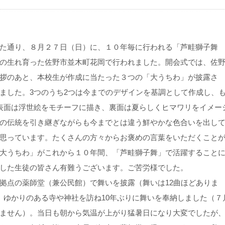
た通り、８月２７日（日）に、１０年毎に行われる「芦畦獅子舞
の生れ育った佐野市並木町花岡で行われました。開会式では、佐
拶のあと、本校生が作成に当たった３つの「大うちわ」が披露さ
ました。3つのうち2つは今までのデザインを基調として作成し、
表面は浮世絵をモチーフに描き、裏面は夏らしくヒマワリをイメー
の伝統を引き継ぎながらも今までとは違う鮮やかな色合いを出し
思っています。たくさんの方々からお褒めの言葉をいただくこと
大うちわ」がこれから１０年間、「芦畦獅子舞」で活躍すること
した生徒の皆さん有難うございます。ご苦労様でした。
点の薬師堂（兼公民館）で舞いを披露（舞いは12曲ほどありま
、ゆかりのある寺や神社を訪ね10年ぶりに舞いを奉納しました（７
ません）。当日も朝から気温が上がり猛暑日になり大変でしたが