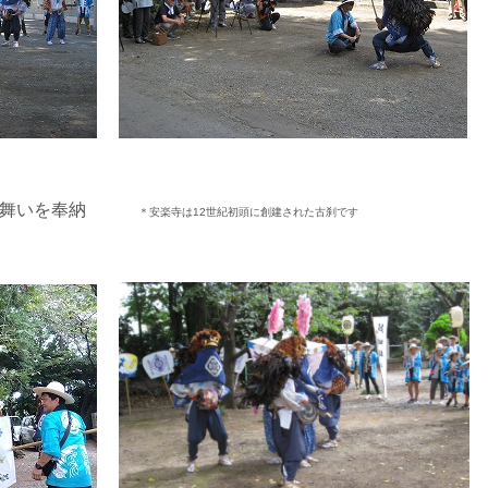
前で舞いを奉納
＊安楽寺は12世紀初頭に創建された古刹です