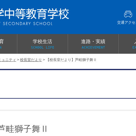
交通アクセ
育
学校生活
進路・実績
N
SCHOOL LIFE
ACHIEVEMENT
E
ミュニティ
>
校長室だより
>
【校長室だより】芦畦獅子舞Ⅱ
建学の精神
グローバル教育・英語教育
部活動
本校がもつ2つのメリット
オープンキャンパス
PTA
スクールミッション
各教科の教育内容紹介
施設紹介
卒業生の声
イベント案内
保健関係連絡（提出書類
メディア掲載・学校紹介動画
いじめ防止基本方針
スクールバス
宿泊行事の際の事前健康調査
広報わかざくら
新年度 学校提出書類
芦畦獅子舞Ⅱ