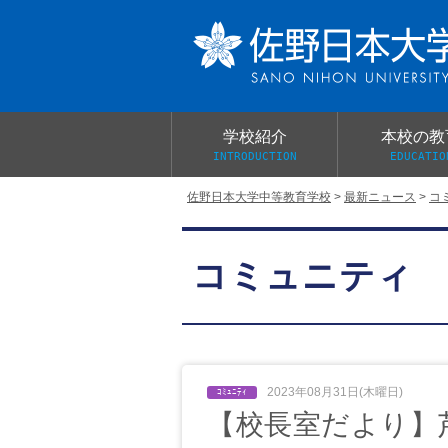
学校紹介
本校の教
INTRODUCTION
EDUCATIO
佐野日本大学中等教育学校
>
最新ニュース
>
コ
校長あいさつ
教育目標と教育活動
学校行事
大学合格実績
入学試験概要
校長室だより
コミュニティ
学校案内パンフレット
総合的探究（学習）の時間
制服紹介
桜美会
2023年08月31日(木曜日)
【校長室だより】