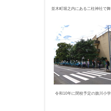
並木町堀之内にある二柱神社で舞
令和10年に閉校予定の旗川小