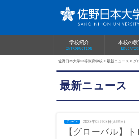
学校紹介
本校の教
INTRODUCTION
EDUCATIO
佐野日本大学中等教育学校
>
最新ニュース
>
グ
校長あいさつ
教育目標と教育活動
学校行事
大学合格実績
入学試験概要
校長室だより
最新ニュース
学校案内パンフレット
総合的探究（学習）の時間
制服紹介
桜美会
2023年02月03日(金曜日)
【グローバル】ト