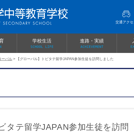
交通アクセ
育
学校生活
進路・実績
N
SCHOOL LIFE
ACHIEVEMENT
E
ローバル
>
【グローバル】トビタテ留学JAPAN参加生徒を訪問しました
建学の精神
グローバル教育・英語教育
部活動
本校がもつ2つのメリット
オープンキャンパス
PTA
スクールミッション
各教科の教育内容紹介
施設紹介
卒業生の声
イベント案内
保健関係連絡（提出書類
メディア掲載・学校紹介動画
いじめ防止基本方針
スクールバス
宿泊行事の際の事前健康調査
広報わかざくら
新年度 学校提出書類
ビタテ留学JAPAN参加生徒を訪問