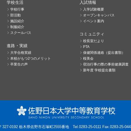
学校生活
入試情報
学校行事
入学試験概要
部活動
オープンキャンパス
施設紹介
イベント案内
制服紹介
スクールバス
コミュニティ
校長室だより
進路・実績
PTA
大学合格実績
保健関係連絡（提出書類）
本校がもつ2つのメリット
桜美会
卒業生の声
宿泊行事の際の事前健康調査
新年度 学校提出書類
〒327-0192 栃木県佐野市石塚町2555番地
Tel.0283-25-0111 Fax.0283-25-044