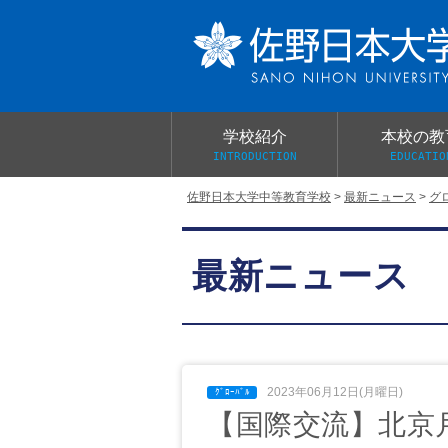
学校紹介
本校の教
INTRODUCTION
EDUCATIO
佐野日本大学中等教育学校
>
最新ニュース
>
グ
校長あいさつ
教育目標と教育活動
学校行事
大学合格実績
入学試験概要
校長室だより
最新ニュース
学校案内パンフレット
総合的探究（学習）の時間
制服紹介
桜美会
2023年06月12日(月曜日)
【国際交流】北京