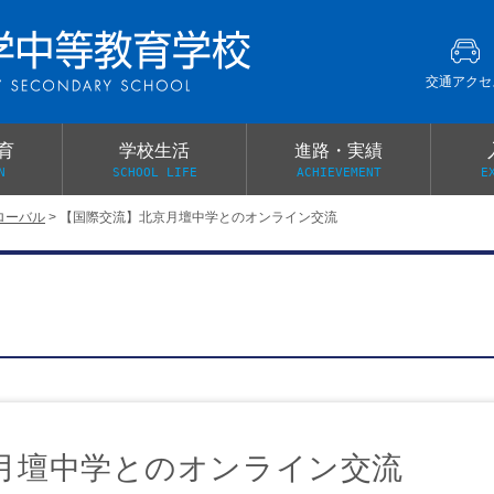
交通アクセ
育
学校生活
進路・実績
N
SCHOOL LIFE
ACHIEVEMENT
E
ローバル
>
【国際交流】北京月壇中学とのオンライン交流
建学の精神
グローバル教育・英語教育
部活動
本校がもつ2つのメリット
オープンキャンパス
PTA
スクールミッション
各教科の教育内容紹介
施設紹介
卒業生の声
イベント案内
保健関係連絡（提出書類
メディア掲載・学校紹介動画
いじめ防止基本方針
スクールバス
宿泊行事の際の事前健康調査
広報わかざくら
新年度 学校提出書類
月壇中学とのオンライン交流