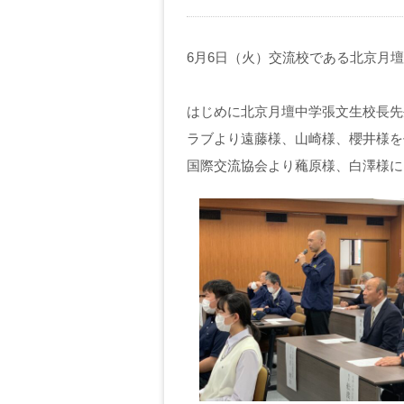
6月6日（火）交流校である北京月
はじめに北京月壇中学張文生校長先
ラブより遠藤様、山崎様、櫻井様を
国際交流協会より蘒原様、白澤様に