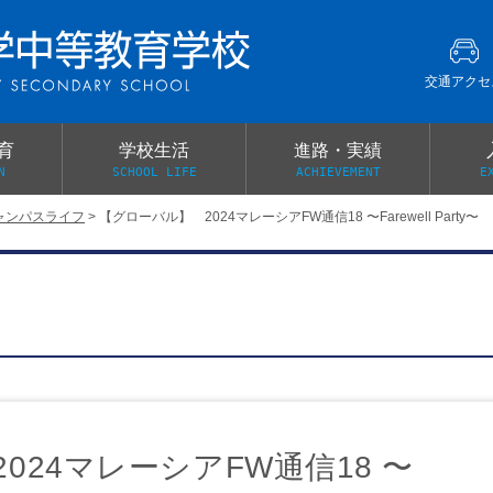
交通アクセ
育
学校生活
進路・実績
N
SCHOOL LIFE
ACHIEVEMENT
E
ャンパスライフ
>
【グローバル】 2024マレーシアFW通信18 〜Farewell Party〜
建学の精神
グローバル教育・英語教育
部活動
本校がもつ2つのメリット
オープンキャンパス
PTA
スクールミッション
各教科の教育内容紹介
施設紹介
卒業生の声
イベント案内
保健関係連絡（提出書類
メディア掲載・学校紹介動画
いじめ防止基本方針
スクールバス
宿泊行事の際の事前健康調査
広報わかざくら
新年度 学校提出書類
024マレーシアFW通信18 〜