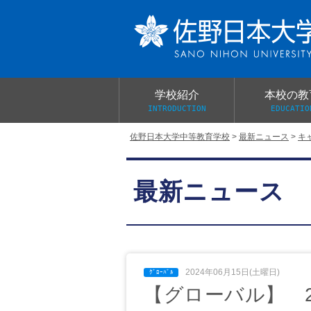
学校紹介
本校の教
INTRODUCTION
EDUCATIO
佐野日本大学中等教育学校
>
最新ニュース
>
キ
校長あいさつ
教育目標と教育活動
学校行事
大学合格実績
入学試験概要
校長室だより
最新ニュース
学校案内パンフレット
総合的探究（学習）の時間
制服紹介
桜美会
2024年06月15日(土曜日)
【グローバル】 2