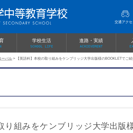
交通アクセ
育
学校生活
進路・実績
N
SCHOOL LIFE
ACHIEVEMENT
E
ローバル
>
【英語科】本校の取り組みをケンブリッジ大学出版様のBOOKLETでご
建学の精神
グローバル教育・英語教育
部活動
本校がもつ2つのメリット
オープンキャンパス
PTA
スクールミッション
各教科の教育内容紹介
施設紹介
卒業生の声
イベント案内
保健関係連絡（提出書類
メディア掲載・学校紹介動画
いじめ防止基本方針
スクールバス
宿泊行事の際の事前健康調査
広報わかざくら
新年度 学校提出書類
取り組みをケンブリッジ大学出版