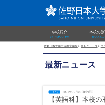
学校紹介
本校の教
INTRODUCTION
EDUCATIO
佐野日本大学中等教育学校
>
最新ニュース
>
グ
校長あいさつ
教育目標と教育活動
学校行事
大学合格実績
入学試験概要
校長室だより
最新ニュース
学校案内パンフレット
総合的探究（学習）の時間
制服紹介
桜美会
2021年10月08日(金曜日)
【英語科】本校の