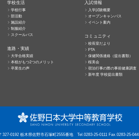
学校生活
入試情報
学校行事
入学試験概要
部活動
オープンキャンパス
施設紹介
イベント案内
制服紹介
スクールバス
コミュニティ
校長室だより
進路・実績
PTA
大学合格実績
保健関係連絡（提出書類）
本校がもつ2つのメリット
桜美会
卒業生の声
宿泊行事の際の事前健康調査
新年度 学校提出書類
〒327-0192 栃木県佐野市石塚町2555番地
Tel.0283-25-0111 Fax.0283-25-044