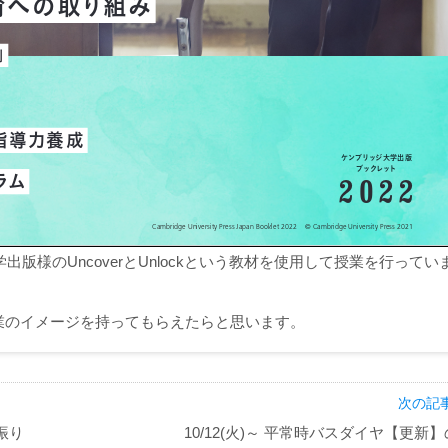
版様のUncoverとUnlockという教材を使用して授業を行ってい
業のイメージを持ってもらえたらと思います。
次の記事
振り
10/12(火)～ 平常時バスダイヤ【更新