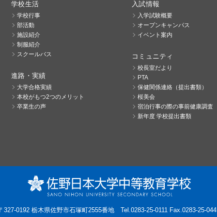
学校生活
入試情報
学校行事
入学試験概要
部活動
オープンキャンパス
施設紹介
イベント案内
制服紹介
スクールバス
コミュニティ
校長室だより
進路・実績
PTA
大学合格実績
保健関係連絡（提出書類）
本校がもつ2つのメリット
桜美会
卒業生の声
宿泊行事の際の事前健康調査
新年度 学校提出書類
〒327-0192 栃木県佐野市石塚町2555番地
Tel.0283-25-0111 Fax.0283-25-044