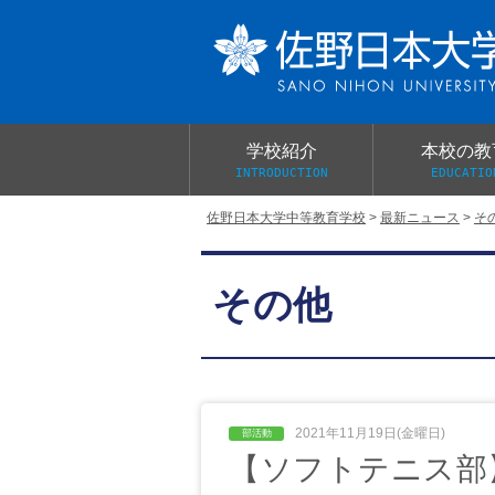
学校紹介
本校の教
INTRODUCTION
EDUCATIO
佐野日本大学中等教育学校
>
最新ニュース
>
そ
校長あいさつ
教育目標と教育活動
学校行事
大学合格実績
入学試験概要
校長室だより
その他
学校案内パンフレット
総合的探究（学習）の時間
制服紹介
桜美会
2021年11月19日(金曜日)
【ソフトテニス部