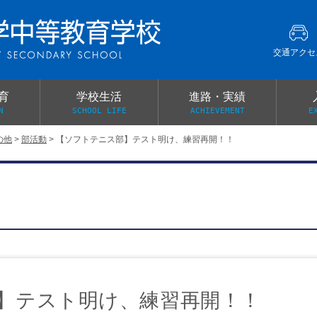
交通アクセ
育
学校生活
進路・実績
N
SCHOOL LIFE
ACHIEVEMENT
E
の他
>
部活動
>
【ソフトテニス部】テスト明け、練習再開！！
建学の精神
グローバル教育・英語教育
部活動
本校がもつ2つのメリット
オープンキャンパス
PTA
スクールミッション
各教科の教育内容紹介
施設紹介
卒業生の声
イベント案内
保健関係連絡（提出書類
メディア掲載・学校紹介動画
いじめ防止基本方針
スクールバス
宿泊行事の際の事前健康調査
広報わかざくら
新年度 学校提出書類
】テスト明け、練習再開！！