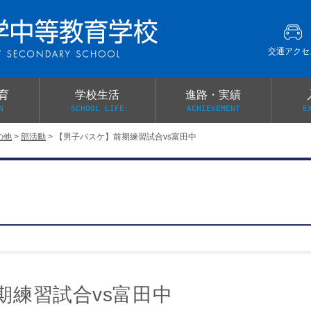
交通アクセ
育
学校生活
進路・実績
N
SCHOOL LIFE
ACHIEVEMENT
E
の他
>
部活動
>
【男子バスケ】前期練習試合vs富田中
建学の精神
グローバル教育・英語教育
部活動
本校がもつ2つのメリット
オープンキャンパス
PTA
スクールミッション
各教科の教育内容紹介
施設紹介
卒業生の声
イベント案内
保健関係連絡（提出書類
メディア掲載・学校紹介動画
いじめ防止基本方針
スクールバス
宿泊行事の際の事前健康調査
広報わかざくら
新年度 学校提出書類
期練習試合vs富田中