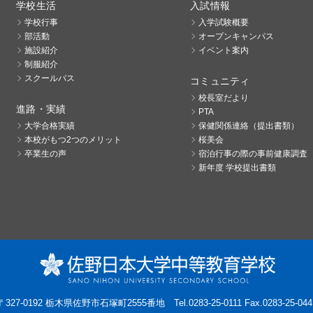
学校生活
入試情報
学校行事
入学試験概要
部活動
オープンキャンパス
施設紹介
イベント案内
制服紹介
スクールバス
コミュニティ
校長室だより
進路・実績
PTA
大学合格実績
保健関係連絡（提出書類）
本校がもつ2つのメリット
桜美会
卒業生の声
宿泊行事の際の事前健康調査
新年度 学校提出書類
〒327-0192 栃木県佐野市石塚町2555番地
Tel.0283-25-0111 Fax.0283-25-044