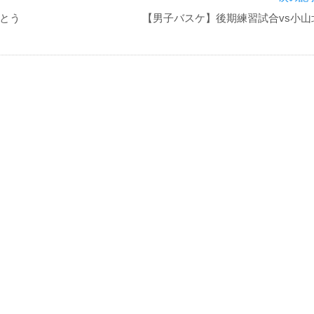
とう
【男子バスケ】後期練習試合vs小山