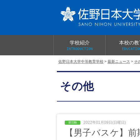
学校紹介
本校の教
INTRODUCTION
EDUCATIO
佐野日本大学中等教育学校
>
最新ニュース
>
そ
校長あいさつ
教育目標と教育活動
学校行事
大学合格実績
入学試験概要
校長室だより
その他
学校案内パンフレット
総合的探究（学習）の時間
制服紹介
桜美会
2022年01月09日(日曜日)
【男子バスケ】前