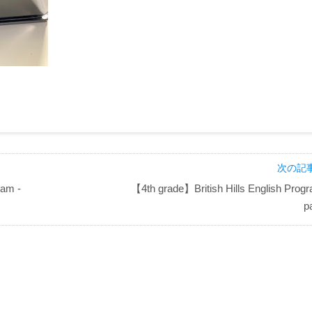
次の記事
ram -
【4th grade】British Hills English Progr
p