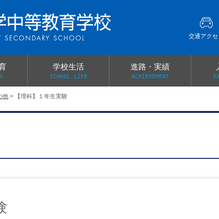
交通アクセ
育
学校生活
進路・実績
N
SCHOOL LIFE
ACHIEVEMENT
E
の他
>
【理科】１年生実験
建学の精神
グローバル教育・英語教育
部活動
本校がもつ2つのメリット
オープンキャンパス
PTA
スクールミッション
各教科の教育内容紹介
施設紹介
卒業生の声
イベント案内
保健関係連絡（提出書類
メディア掲載・学校紹介動画
いじめ防止基本方針
スクールバス
宿泊行事の際の事前健康調査
広報わかざくら
新年度 学校提出書類
験