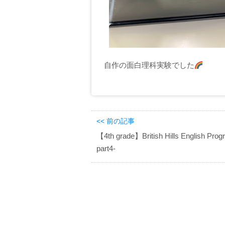
自作の面白理科実験でした
<< 前の記事
【4th grade】British Hills English Prog
part4-