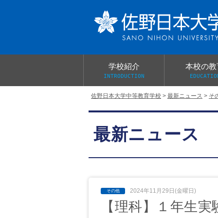
学校紹介
本校の教
INTRODUCTION
EDUCATIO
佐野日本大学中等教育学校
>
最新ニュース
>
そ
校長あいさつ
教育目標と教育活動
学校行事
大学合格実績
入学試験概要
校長室だより
最新ニュース
学校案内パンフレット
総合的探究（学習）の時間
制服紹介
桜美会
2024年11月29日(金曜日)
【理科】１年生実