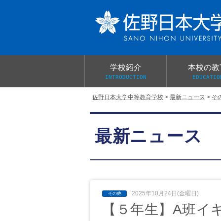
学校紹介
本校の教
INTRODUCTION
EDUCATIO
佐野日本大学中等教育学校
>
最新ニュース
>
そ
校長あいさつ
教育目標と教育活動
学校行事
大学合格実績
入学試験概要
校長室だより
最新ニュース
学校案内パンフレット
総合的探究（学習）の時間
制服紹介
桜美会
2025年10月24日(金曜日)
【５年生】A班イ