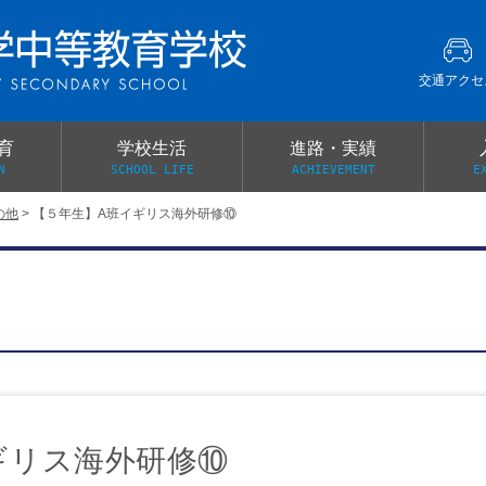
交通アクセ
育
学校生活
進路・実績
N
SCHOOL LIFE
ACHIEVEMENT
E
の他
>
【５年生】A班イギリス海外研修⑩
建学の精神
グローバル教育・英語教育
部活動
本校がもつ2つのメリット
オープンキャンパス
PTA
スクールミッション
各教科の教育内容紹介
施設紹介
卒業生の声
イベント案内
保健関係連絡（提出書類
メディア掲載・学校紹介動画
いじめ防止基本方針
スクールバス
宿泊行事の際の事前健康調査
広報わかざくら
新年度 学校提出書類
ギリス海外研修⑩