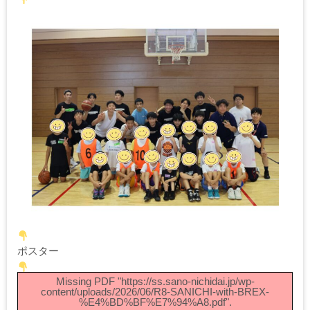
ポスター
Missing PDF "https://ss.sano-nichidai.jp/wp-
content/uploads/2026/06/R8-SANICHI-with-BREX-
%E4%BD%BF%E7%94%A8.pdf".