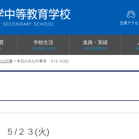
交通アクセ
育
学校生活
進路・実績
N
SCHOOL LIFE
ACHIEVEMENT
E
主な行事
>
本日の主な行事等 ５/２３(火)
建学の精神
グローバル教育・英語教育
部活動
本校がもつ2つのメリット
オープンキャンパス
PTA
スクールミッション
各教科の教育内容紹介
施設紹介
卒業生の声
イベント案内
保健関係連絡（提出書類
メディア掲載・学校紹介動画
いじめ防止基本方針
スクールバス
宿泊行事の際の事前健康調査
広報わかざくら
新年度 学校提出書類
５/２３(火)