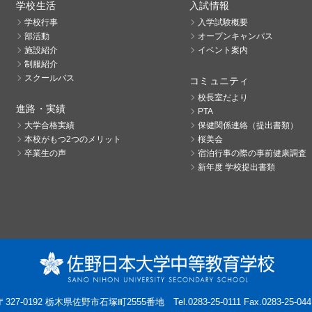
学校生活
入試情報
学校行事
入学試験概要
部活動
オープンキャンパス
施設紹介
イベント案内
制服紹介
スクールバス
コミュニティ
校長室だより
進路・実績
PTA
大学合格実績
保健関係連絡（提出書類）
本校がもつ2つのメリット
桜美会
卒業生の声
宿泊行事の際の事前健康調査
新年度 学校提出書類
〒327-0192 栃木県佐野市石塚町2555番地
Tel.0283-25-0111 Fax.0283-25-044