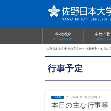
学校紹介
本校の教
INTRODUCTION
EDUCATIO
佐野日本大学中等教育学校
>
行事予定
>
本日の
校長あいさつ
教育目標と教育活動
学校行事
大学合格実績
入学試験概要
校長室だより
行事予定
学校案内パンフレット
総合的探究（学習）の時間
制服紹介
桜美会
2023年05月23日(火曜日)
本日の主な行事等 