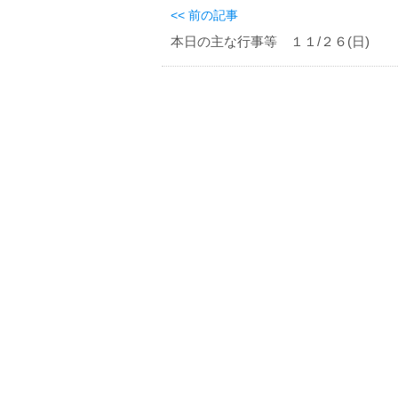
<< 前の記事
本日の主な行事等 １１/２６(日)