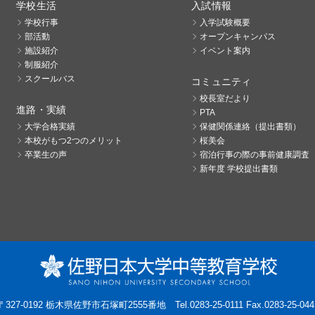
学校生活
入試情報
学校行事
入学試験概要
部活動
オープンキャンパス
施設紹介
イベント案内
制服紹介
スクールバス
コミュニティ
校長室だより
進路・実績
PTA
大学合格実績
保健関係連絡（提出書類）
本校がもつ2つのメリット
桜美会
卒業生の声
宿泊行事の際の事前健康調査
新年度 学校提出書類
〒327-0192 栃木県佐野市石塚町2555番地
Tel.0283-25-0111 Fax.0283-25-044