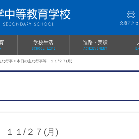
交通アクセ
育
学校生活
進路・実績
N
SCHOOL LIFE
ACHIEVEMENT
E
主な行事
>
本日の主な行事等 １１/２７(月)
建学の精神
グローバル教育・英語教育
部活動
本校がもつ2つのメリット
オープンキャンパス
PTA
スクールミッション
各教科の教育内容紹介
施設紹介
卒業生の声
イベント案内
保健関係連絡（提出書類
メディア掲載・学校紹介動画
いじめ防止基本方針
スクールバス
宿泊行事の際の事前健康調査
広報わかざくら
新年度 学校提出書類
１１/２７(月)