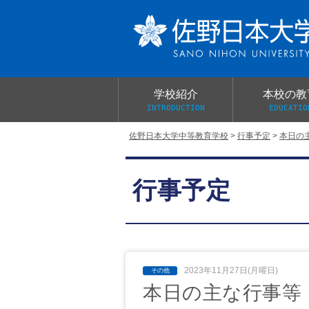
学校紹介
本校の教
INTRODUCTION
EDUCATIO
佐野日本大学中等教育学校
>
行事予定
>
本日の
校長あいさつ
教育目標と教育活動
学校行事
大学合格実績
入学試験概要
校長室だより
行事予定
学校案内パンフレット
総合的探究（学習）の時間
制服紹介
桜美会
2023年11月27日(月曜日)
本日の主な行事等 