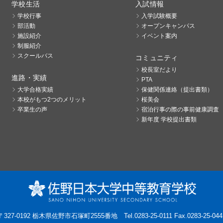
学校生活
入試情報
学校行事
入学試験概要
部活動
オープンキャンパス
施設紹介
イベント案内
制服紹介
スクールバス
コミュニティ
校長室だより
進路・実績
PTA
大学合格実績
保健関係連絡（提出書類）
本校がもつ2つのメリット
桜美会
卒業生の声
宿泊行事の際の事前健康調査
新年度 学校提出書類
〒327-0192 栃木県佐野市石塚町2555番地
Tel.0283-25-0111 Fax.0283-25-044