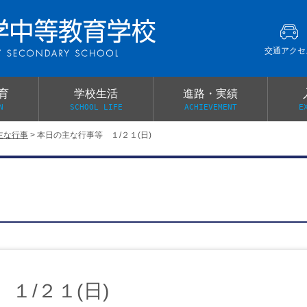
交通アクセ
育
学校生活
進路・実績
N
SCHOOL LIFE
ACHIEVEMENT
E
主な行事
>
本日の主な行事等 １/２１(日)
建学の精神
グローバル教育・英語教育
部活動
本校がもつ2つのメリット
オープンキャンパス
PTA
スクールミッション
各教科の教育内容紹介
施設紹介
卒業生の声
イベント案内
保健関係連絡（提出書類
メディア掲載・学校紹介動画
いじめ防止基本方針
スクールバス
宿泊行事の際の事前健康調査
広報わかざくら
新年度 学校提出書類
１/２１(日)