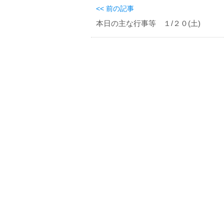
<< 前の記事
本日の主な行事等 １/２０(土)