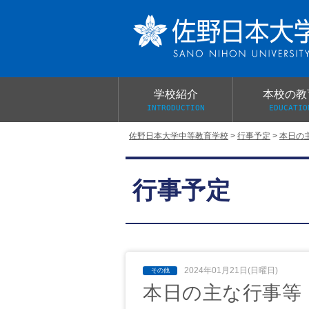
学校紹介
本校の教
INTRODUCTION
EDUCATIO
佐野日本大学中等教育学校
>
行事予定
>
本日の
校長あいさつ
教育目標と教育活動
学校行事
大学合格実績
入学試験概要
校長室だより
行事予定
学校案内パンフレット
総合的探究（学習）の時間
制服紹介
桜美会
2024年01月21日(日曜日)
本日の主な行事等 