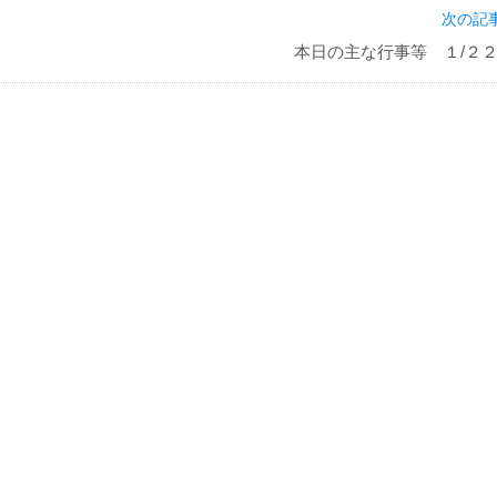
次の記事
本日の主な行事等 １/２２(