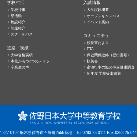
学校生活
入試情報
学校行事
入学試験概要
部活動
オープンキャンパス
施設紹介
イベント案内
制服紹介
スクールバス
コミュニティ
校長室だより
進路・実績
PTA
大学合格実績
保健関係連絡（提出書類）
本校がもつ2つのメリット
桜美会
卒業生の声
宿泊行事の際の事前健康調査
新年度 学校提出書類
〒327-0192 栃木県佐野市石塚町2555番地
Tel.0283-25-0111 Fax.0283-25-044