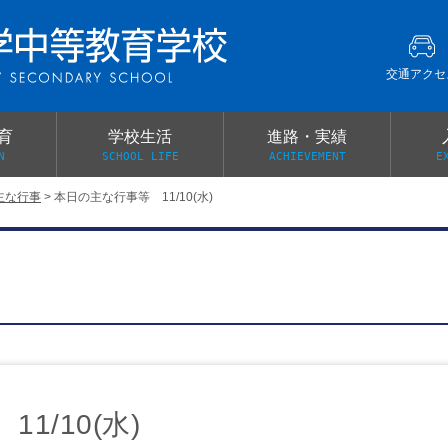
交通アクセ
育
学校生活
進路・実績
N
SCHOOL LIFE
ACHIEVEMENT
E
主な行事
>
本日の主な行事等 11/10(水)
建学の精神
グローバル教育・英語教育
部活動
本校がもつ2つのメリット
オープンキャンパス
PTA
スクールミッション
各教科の教育内容紹介
施設紹介
卒業生の声
イベント案内
保健関係連絡（提出書類
メディア掲載・学校紹介動画
いじめ防止基本方針
スクールバス
宿泊行事の際の事前健康調査
広報わかざくら
新年度 学校提出書類
1/10(水)