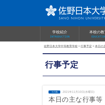
学校紹介
本校の教
INTRODUCTION
EDUCATIO
佐野日本大学中等教育学校
>
行事予定
>
本日の
校長あいさつ
教育目標と教育活動
学校行事
大学合格実績
入学試験概要
校長室だより
行事予定
学校案内パンフレット
総合的探究（学習）の時間
制服紹介
桜美会
2021年11月10日(水曜日)
本日の主な行事等 1