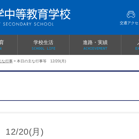
交通アクセ
育
学校生活
進路・実績
N
SCHOOL LIFE
ACHIEVEMENT
E
主な行事
>
本日の主な行事等 12/20(月)
建学の精神
グローバル教育・英語教育
部活動
本校がもつ2つのメリット
オープンキャンパス
PTA
スクールミッション
各教科の教育内容紹介
施設紹介
卒業生の声
イベント案内
保健関係連絡（提出書類
メディア掲載・学校紹介動画
いじめ防止基本方針
スクールバス
宿泊行事の際の事前健康調査
広報わかざくら
新年度 学校提出書類
2/20(月)