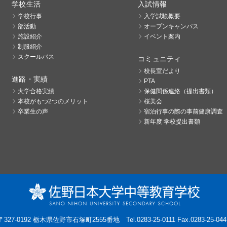
学校生活
入試情報
学校行事
入学試験概要
部活動
オープンキャンパス
施設紹介
イベント案内
制服紹介
スクールバス
コミュニティ
校長室だより
進路・実績
PTA
大学合格実績
保健関係連絡（提出書類）
本校がもつ2つのメリット
桜美会
卒業生の声
宿泊行事の際の事前健康調査
新年度 学校提出書類
〒327-0192 栃木県佐野市石塚町2555番地
Tel.0283-25-0111 Fax.0283-25-044