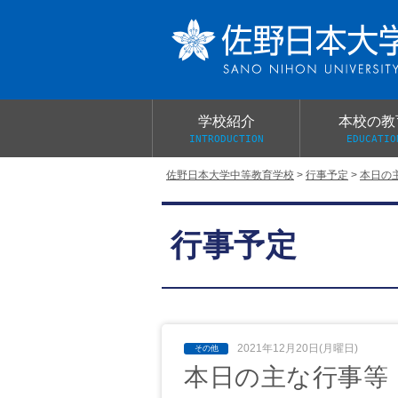
学校紹介
本校の教
INTRODUCTION
EDUCATIO
佐野日本大学中等教育学校
>
行事予定
>
本日の
校長あいさつ
教育目標と教育活動
学校行事
大学合格実績
入学試験概要
校長室だより
行事予定
学校案内パンフレット
総合的探究（学習）の時間
制服紹介
桜美会
2021年12月20日(月曜日)
本日の主な行事等 1