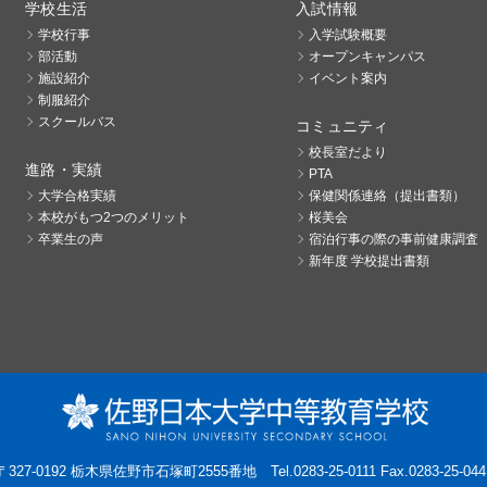
学校生活
入試情報
学校行事
入学試験概要
部活動
オープンキャンパス
施設紹介
イベント案内
制服紹介
スクールバス
コミュニティ
校長室だより
進路・実績
PTA
大学合格実績
保健関係連絡（提出書類）
本校がもつ2つのメリット
桜美会
卒業生の声
宿泊行事の際の事前健康調査
新年度 学校提出書類
〒327-0192 栃木県佐野市石塚町2555番地
Tel.0283-25-0111 Fax.0283-25-044