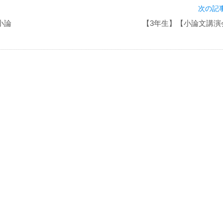
次の記事
小論
【3年生】【小論文講演