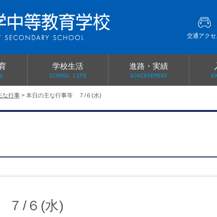
交通アクセ
育
学校生活
進路・実績
N
SCHOOL LIFE
ACHIEVEMENT
E
主な行事
>
本日の主な行事等 ７/６(水)
建学の精神
グローバル教育・英語教育
部活動
本校がもつ2つのメリット
オープンキャンパス
PTA
スクールミッション
各教科の教育内容紹介
施設紹介
卒業生の声
イベント案内
保健関係連絡（提出書類
メディア掲載・学校紹介動画
いじめ防止基本方針
スクールバス
宿泊行事の際の事前健康調査
広報わかざくら
新年度 学校提出書類
７/６(水)