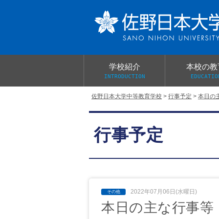
学校紹介
本校の教
INTRODUCTION
EDUCATIO
佐野日本大学中等教育学校
>
行事予定
>
本日の
校長あいさつ
教育目標と教育活動
学校行事
大学合格実績
入学試験概要
校長室だより
行事予定
学校案内パンフレット
総合的探究（学習）の時間
制服紹介
桜美会
2022年07月06日(水曜日)
本日の主な行事等 