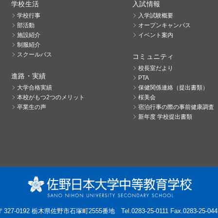
学校生活
入試情報
学校行事
入学試験概要
部活動
オープンキャンパス
施設紹介
イベント案内
制服紹介
スクールバス
コミュニティ
校長室だより
進路・実績
PTA
大学合格実績
保健関係連絡（提出書類）
本校がもつ2つのメリット
桜美会
卒業生の声
宿泊行事の際の事前健康調査
新年度 学校提出書類
〒327-0192 栃木県佐野市石塚町2555番地
Tel.0283-25-0111 Fax.0283-25-044