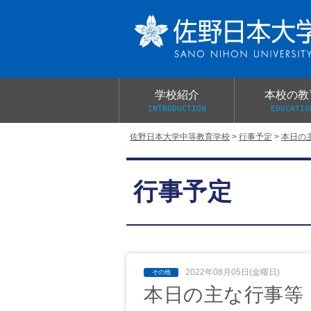
学校紹介
本校の教
INTRODUCTION
EDUCATIO
佐野日本大学中等教育学校
>
行事予定
>
本日の
校長あいさつ
教育目標と教育活動
学校行事
大学合格実績
入学試験概要
校長室だより
行事予定
学校案内パンフレット
総合的探究（学習）の時間
制服紹介
桜美会
2022年08月05日(金曜日)
本日の主な行事等 