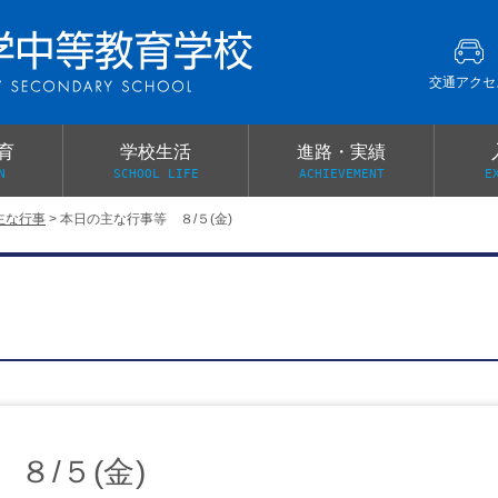
交通アクセ
育
学校生活
進路・実績
N
SCHOOL LIFE
ACHIEVEMENT
E
主な行事
>
本日の主な行事等 ８/５(金)
建学の精神
グローバル教育・英語教育
部活動
本校がもつ2つのメリット
オープンキャンパス
PTA
スクールミッション
各教科の教育内容紹介
施設紹介
卒業生の声
イベント案内
保健関係連絡（提出書類
メディア掲載・学校紹介動画
いじめ防止基本方針
スクールバス
宿泊行事の際の事前健康調査
広報わかざくら
新年度 学校提出書類
８/５(金)