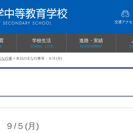
交通アクセ
育
学校生活
進路・実績
N
SCHOOL LIFE
ACHIEVEMENT
E
主な行事
>
本日の主な行事等 ９/５(月)
建学の精神
グローバル教育・英語教育
部活動
本校がもつ2つのメリット
オープンキャンパス
PTA
スクールミッション
各教科の教育内容紹介
施設紹介
卒業生の声
イベント案内
保健関係連絡（提出書類
メディア掲載・学校紹介動画
いじめ防止基本方針
スクールバス
宿泊行事の際の事前健康調査
広報わかざくら
新年度 学校提出書類
９/５(月)