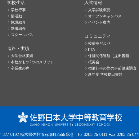
学校生活
入試情報
学校行事
入学試験概要
部活動
オープンキャンパス
施設紹介
イベント案内
制服紹介
スクールバス
コミュニティ
校長室だより
進路・実績
PTA
大学合格実績
保健関係連絡（提出書類）
本校がもつ2つのメリット
桜美会
卒業生の声
宿泊行事の際の事前健康調査
新年度 学校提出書類
〒327-0192 栃木県佐野市石塚町2555番地
Tel.0283-25-0111 Fax.0283-25-044