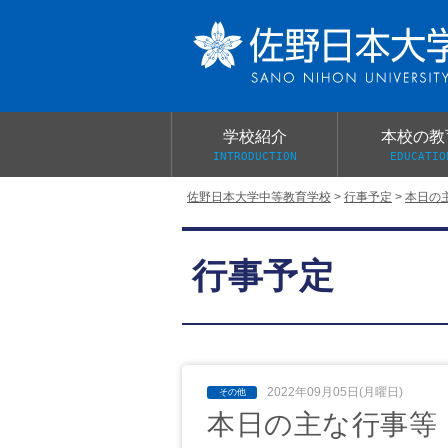
学校紹介
本校の教
INTRODUCTION
EDUCATIO
佐野日本大学中等教育学校
>
行事予定
>
本日の
校長あいさつ
教育目標と教育活動
学校行事
大学合格実績
入学試験概要
校長室だより
行事予定
学校案内パンフレット
総合的探究（学習）の時間
制服紹介
桜美会
2022年09月05日(月曜日)
本日の主な行事等 