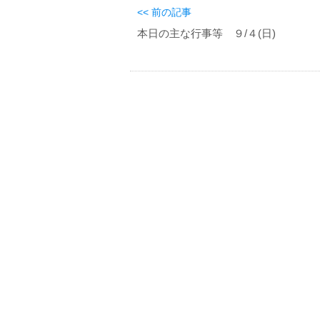
<< 前の記事
本日の主な行事等 ９/４(日)