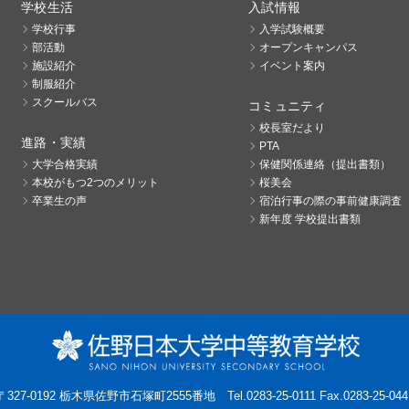
学校生活
入試情報
学校行事
入学試験概要
部活動
オープンキャンパス
施設紹介
イベント案内
制服紹介
スクールバス
コミュニティ
校長室だより
進路・実績
PTA
大学合格実績
保健関係連絡（提出書類）
本校がもつ2つのメリット
桜美会
卒業生の声
宿泊行事の際の事前健康調査
新年度 学校提出書類
〒327-0192 栃木県佐野市石塚町2555番地
Tel.0283-25-0111 Fax.0283-25-044