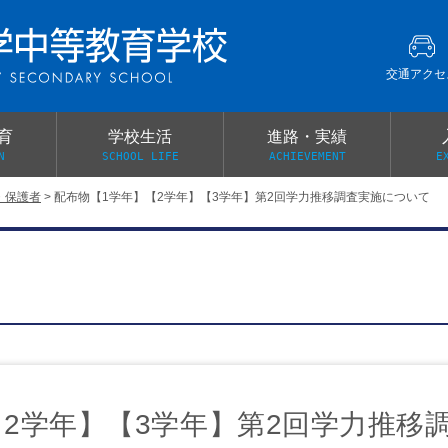
交通アクセ
育
学校生活
進路・実績
N
SCHOOL LIFE
ACHIEVEMENT
E
・保護者
>
配布物【1学年】【2学年】【3学年】第2回学力推移調査実施について
建学の精神
グローバル教育・英語教育
部活動
本校がもつ2つのメリット
オープンキャンパス
PTA
スクールミッション
各教科の教育内容紹介
施設紹介
卒業生の声
イベント案内
保健関係連絡（提出書類
メディア掲載・学校紹介動画
いじめ防止基本方針
スクールバス
宿泊行事の際の事前健康調査
広報わかざくら
新年度 学校提出書類
2学年】【3学年】第2回学力推移