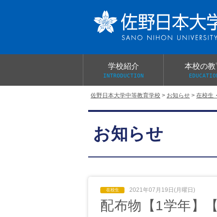
学校紹介
本校の教
INTRODUCTION
EDUCATIO
佐野日本大学中等教育学校
>
お知らせ
>
在校生
校長あいさつ
教育目標と教育活動
学校行事
大学合格実績
入学試験概要
校長室だより
お知らせ
学校案内パンフレット
総合的探究（学習）の時間
制服紹介
桜美会
2021年07月19日(月曜日)
配布物【1学年】【