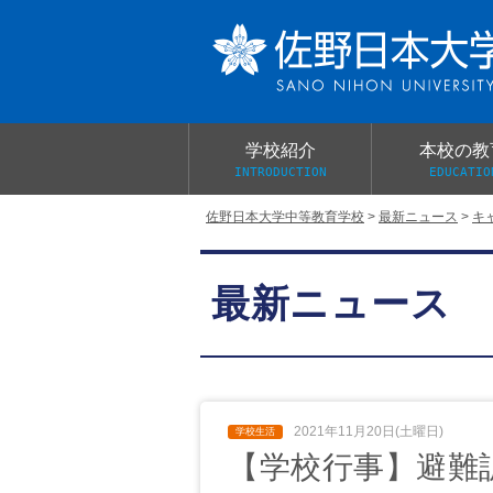
学校紹介
本校の教
INTRODUCTION
EDUCATIO
佐野日本大学中等教育学校
>
最新ニュース
>
キ
校長あいさつ
教育目標と教育活動
学校行事
大学合格実績
入学試験概要
校長室だより
最新ニュース
学校案内パンフレット
総合的探究（学習）の時間
制服紹介
桜美会
2021年11月20日(土曜日)
【学校行事】避難