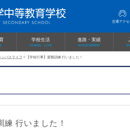
交通アクセ
育
学校生活
進路・実績
N
SCHOOL LIFE
ACHIEVEMENT
E
ャンパスライフ
>
【学校行事】避難訓練 行いました！
建学の精神
グローバル教育・英語教育
部活動
本校がもつ2つのメリット
オープンキャンパス
PTA
スクールミッション
各教科の教育内容紹介
施設紹介
卒業生の声
イベント案内
保健関係連絡（提出書類
メディア掲載・学校紹介動画
いじめ防止基本方針
スクールバス
宿泊行事の際の事前健康調査
広報わかざくら
新年度 学校提出書類
訓練 行いました！