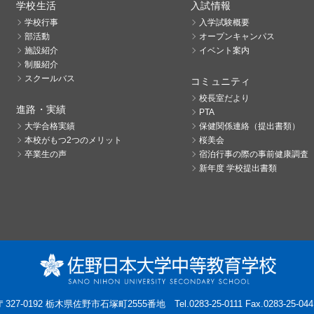
学校生活
入試情報
学校行事
入学試験概要
部活動
オープンキャンパス
施設紹介
イベント案内
制服紹介
スクールバス
コミュニティ
校長室だより
進路・実績
PTA
大学合格実績
保健関係連絡（提出書類）
本校がもつ2つのメリット
桜美会
卒業生の声
宿泊行事の際の事前健康調査
新年度 学校提出書類
〒327-0192 栃木県佐野市石塚町2555番地
Tel.0283-25-0111 Fax.0283-25-044