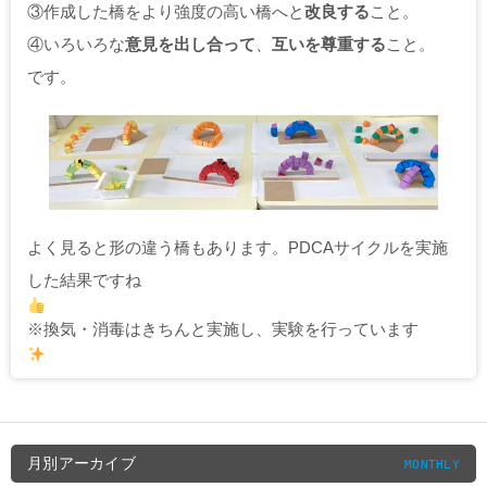
③作成した橋をより強度の高い橋へと
改良する
こと。
④いろいろな
意見を出し合って
、
互いを尊重する
こと。
です。
よく見ると形の違う橋もあります。PDCAサイクルを実施
した結果ですね
※換気・消毒はきちんと実施し、実験を行っています
月別アーカイブ
MONTHLY