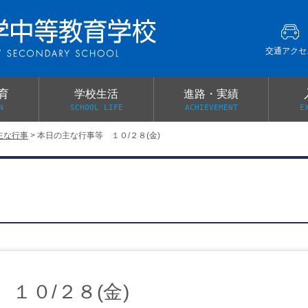
交通アクセ
育
学校生活
進路・実績
N
SCHOOL LIFE
ACHIEVEMENT
E
主な行事
>
本日の主な行事等 １０/２８(金)
建学の精神
グローバル教育・英語教育
部活動
本校がもつ2つのメリット
オープンキャンパス
PTA
スクールミッション
各教科の教育内容紹介
施設紹介
卒業生の声
イベント案内
保健関係連絡（提出書類
メディア掲載・学校紹介動画
いじめ防止基本方針
スクールバス
宿泊行事の際の事前健康調査
広報わかざくら
新年度 学校提出書類
１０/２８(金)