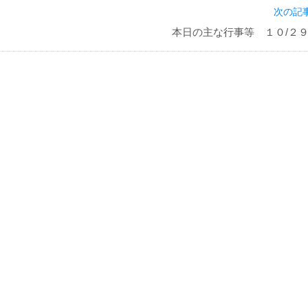
次の記事
本日の主な行事等 １０/２９(