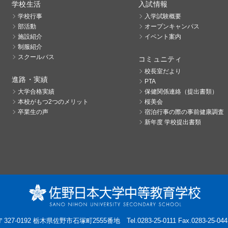
学校生活
入試情報
学校行事
入学試験概要
部活動
オープンキャンパス
施設紹介
イベント案内
制服紹介
スクールバス
コミュニティ
校長室だより
進路・実績
PTA
大学合格実績
保健関係連絡（提出書類）
本校がもつ2つのメリット
桜美会
卒業生の声
宿泊行事の際の事前健康調査
新年度 学校提出書類
〒327-0192 栃木県佐野市石塚町2555番地
Tel.0283-25-0111 Fax.0283-25-044