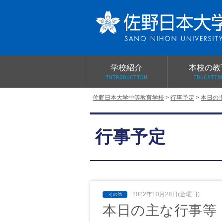
学校紹介
本校の教
INTRODUCTION
EDUCATIO
佐野日本大学中等教育学校
>
行事予定
>
本日の
校長あいさつ
教育目標と教育活動
学校行事
大学合格実績
入学試験概要
校長室だより
行事予定
学校案内パンフレット
総合的探究（学習）の時間
制服紹介
桜美会
2022年10月28日(金曜日)
本日の主な行事等 