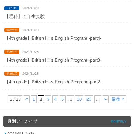
2024/11/29
【理科】１年生実験
2024/11/29
【4th grade】British Hills English Program -part4-
2024/11/28
【4th grade】British Hills English Program -part3-
2024/11/28
【4th grade】British Hills English Program -part2-
2 / 23
«
1
2
3
4
5
...
10
20
...
»
最後 »
月別アーカイブ
MONTHLY
2026年8月 (8)